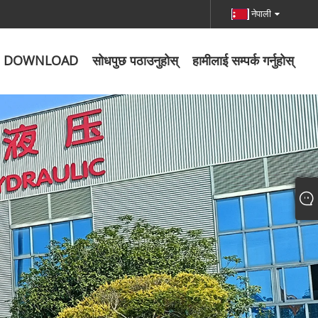
नेपाली
DOWNLOAD
सोधपुछ पठाउनुहोस्
हामीलाई सम्पर्क गर्नुहोस्