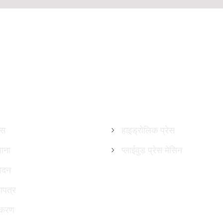
उत्पादनहरू
ास
हाइड्रोलिक प्रेस
खाना
प्लाईवुड प्रेस मेसिन
ेदन
ाणपत्र
पकरण