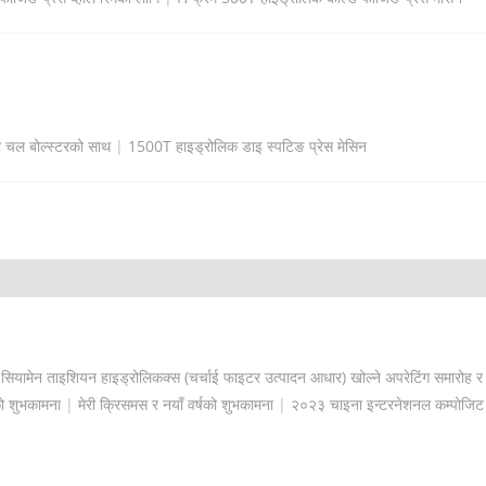
ो चल बोल्स्टरको साथ
|
1500T हाइड्रोलिक डाइ स्पटिङ प्रेस मेसिन
|
सियामेन ताइशियन हाइड्रोलिकक्स (चर्चाई फाइटर उत्पादन आधार) खोल्ने अपरेटिंग समारोह र टी
ो शुभकामना
|
मेरी क्रिसमस र नयाँ वर्षको शुभकामना
|
२०२३ चाइना इन्टरनेशनल कम्पोजिट इन