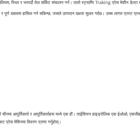
लियम, स्थिर र भरपर्दो तेल सर्किट संचालन गर्न। तातो स्ट्याम्पि Traking प्रेस मेशीन डेल्टा 
र्ण दबावमा हासिल गर्न सकिन्छ, जसले उत्पादन दक्षता सुधार गर्दछ। उच्च लागत प्रस्ट प्रभावी द
मी चीनमा आपूर्तिकर्ता र आपूर्तिकर्ताहरू मध्ये एक हौं। ताईशियन हाइड्रोलिक एक ईओओ, एसजी
िकट प्रेस मेशिनमा विवरण प्राप्त गर्नुहोस्।