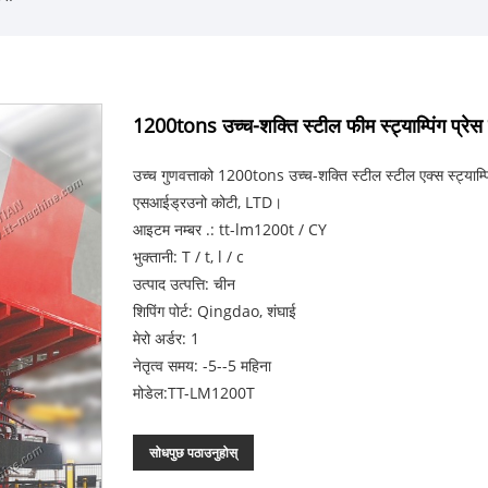
1200tons उच्च-शक्ति स्टील फीम स्ट्याम्पिंग प्रेस
उच्च गुणवत्ताको 1200tons उच्च-शक्ति स्टील स्टील एक्स स्ट्याम्पि
एसआईड्रउनो कोटी, LTD।
आइटम नम्बर .: tt-lm1200t / CY
भुक्तानी: T / t, l / c
उत्पाद उत्पत्ति: चीन
शिपिंग पोर्ट: Qingdao, शंघाई
मेरो अर्डर: 1
नेतृत्व समय: -5--5 महिना
मोडेल:TT-LM1200T
सोधपुछ पठाउनुहोस्